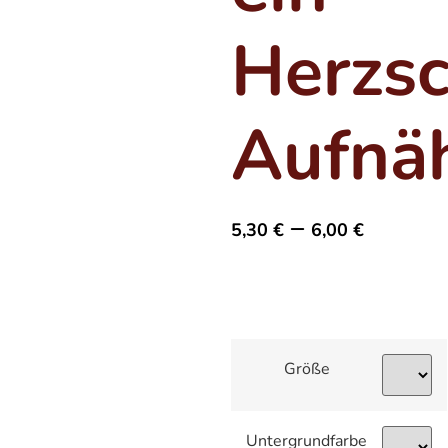
Herzs
Aufnä
–
5,30
€
6,00
€
Größe
Untergrundfarbe