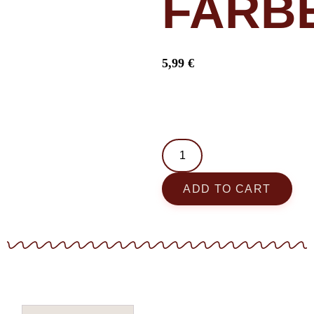
FARB
5,99
€
ADD TO CART