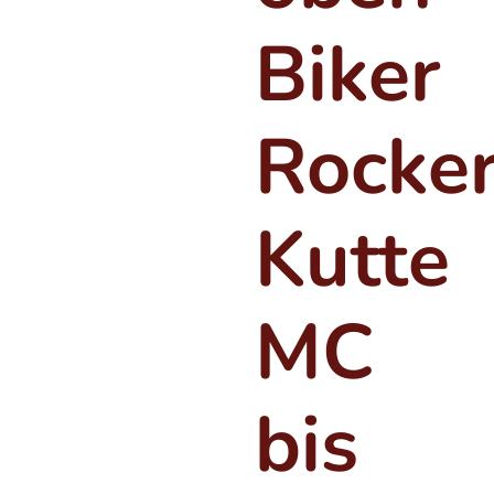
Biker
Rocke
Kutte
MC
bis