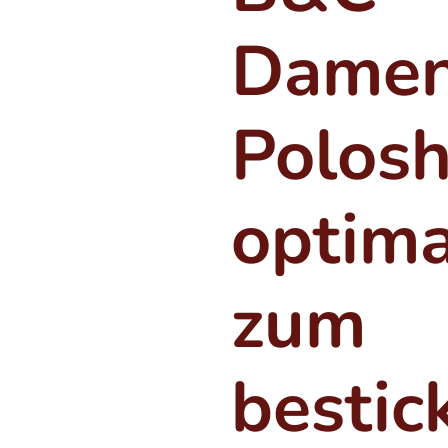
Dame
Polosh
optima
zum
bestic