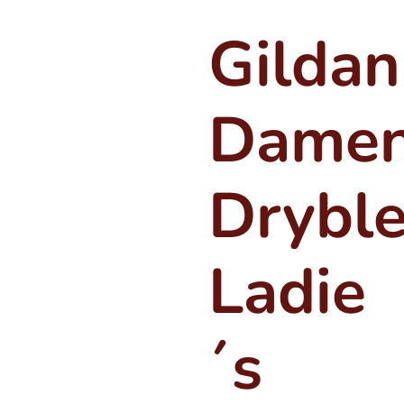
Gildan
Dame
Drybl
Ladie
´s