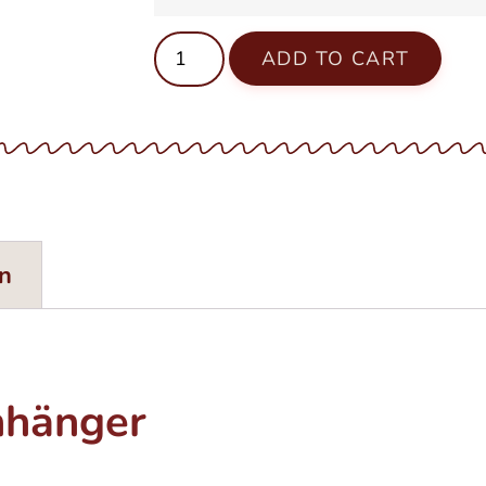
ADD TO CART
on
nhänger