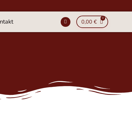
ntakt
0,00
€