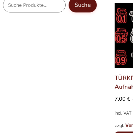
Suche
TÜRKI
Aufnä
7,00
€
incl. VAT
Ve
zzgl.