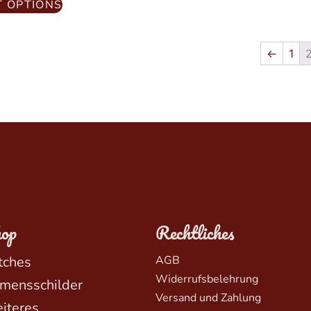
T OPTIONS
←
1
op
Rechtliches
tches
AGB
Widerrufsbelehrung
mensschilder
Versand und Zahlung
iteres