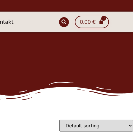
ntakt
0,00
€