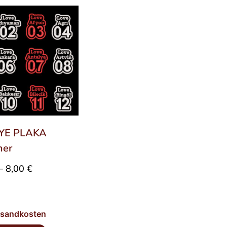
YE PLAKA
her
–
8,00
€
rsandkosten